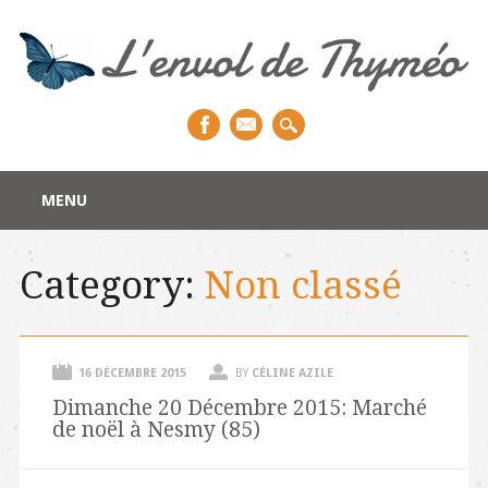
Main menu
Skip to content
MENU
Category:
Non classé
16 DÉCEMBRE 2015
BY
CÉLINE AZILE
Dimanche 20 Décembre 2015: Marché
de noël à Nesmy (85)