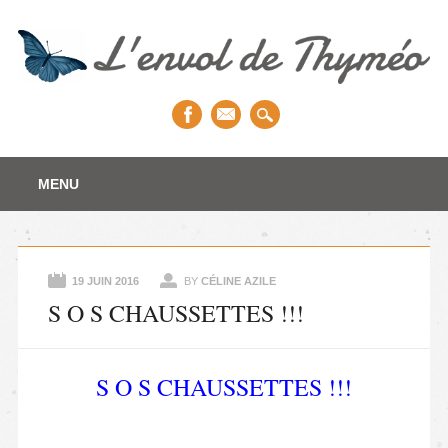
Main menu
Skip to content
MENU
19 JUIN 2016
BY
CÉLINE AZILE
S O S CHAUSSETTES !!!
S O S CHAUSSETTES !!!