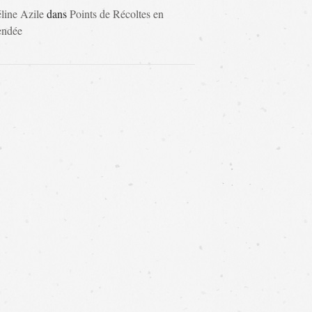
line Azile
dans
Points de Récoltes en
endée