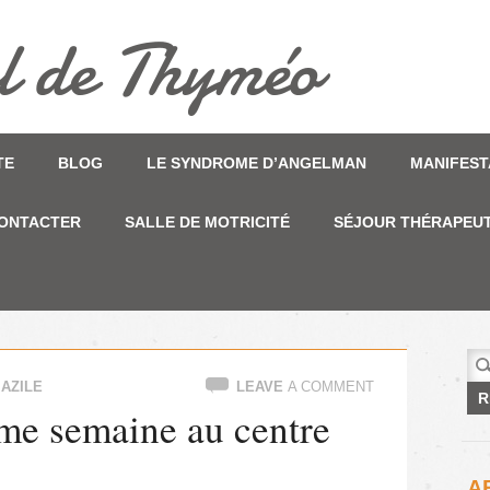
TE
BLOG
LE SYNDROME D’ANGELMAN
MANIFEST
ONTACTER
SALLE DE MOTRICITÉ
SÉJOUR THÉRAPEUT
Rec
 AZILE
LEAVE
A COMMENT
me semaine au centre
A