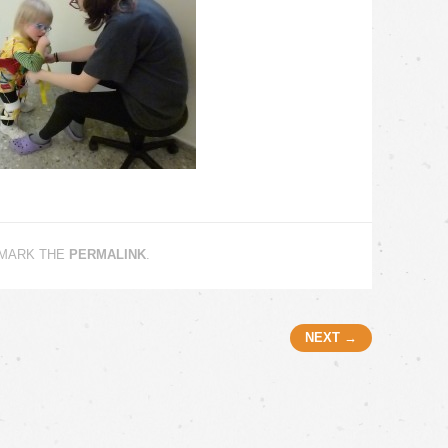
KMARK THE
PERMALINK
.
NEXT →