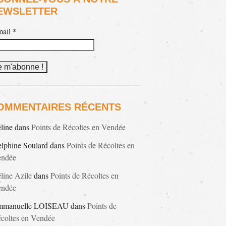
EWSLETTER
*
mail
OMMENTAIRES RÉCENTS
line
dans
Points de Récoltes en Vendée
lphine Soulard
dans
Points de Récoltes en
endée
line Azile
dans
Points de Récoltes en
endée
mmanuelle LOISEAU
dans
Points de
coltes en Vendée