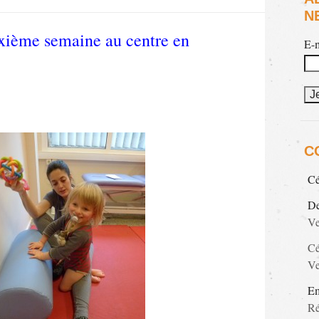
N
uxième semaine au centre en
E-
C
Cé
De
V
Cé
V
E
Ré