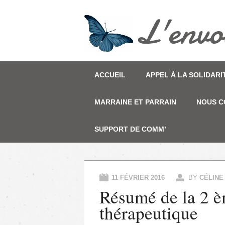
Main menu
Skip to content
ACCUEIL
APPEL À LA SOLIDARI
MARRAINE ET PARRAIN
NOUS C
SUPPORT DE COMM’
11 FÉVRIER 2016
BY
CÉLINE
Résumé de la 2 è
thérapeutique